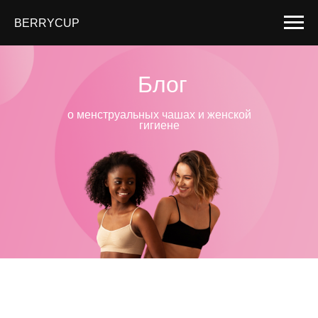
BERRYCUP
Блог
о менструальных чашах и женской
гигиене