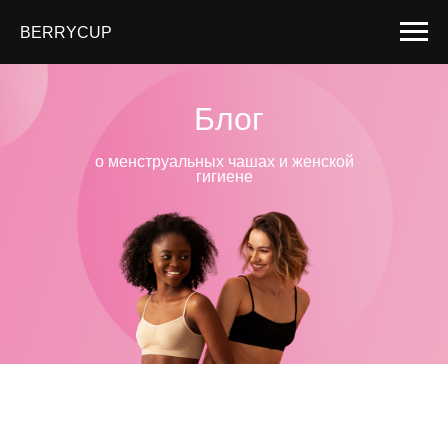
BERRYCUP
Блог
о менструальных чашах и женской
гигиене