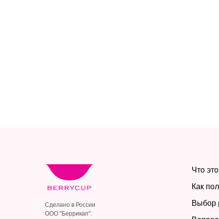
Что это
Как по
Выбор 
Сделано в России
ООО "Беррикап".